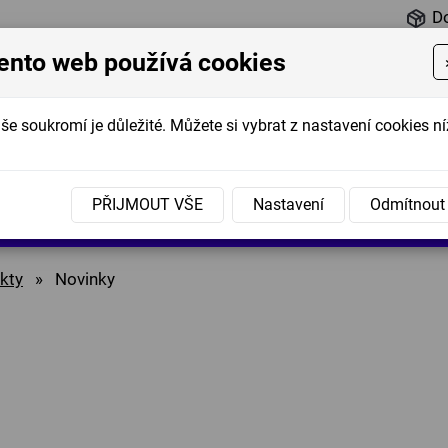
D
ento web používá cookies
še soukromí je důležité. Můžete si vybrat z nastavení cookies ní
é
Marmelády
Koření
Nápoje
Dipy
Sušené
PŘIJMOUT VŠE
Nastavení
Odmítnout
nky
a džemy
mrazem
kty
»
Novinky