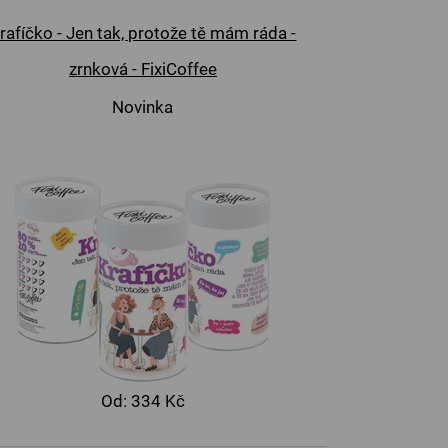
rafíčko - Jen tak, protože tě mám ráda -
zrnková - FixiCoffee
Novinka
Od:
334 Kč