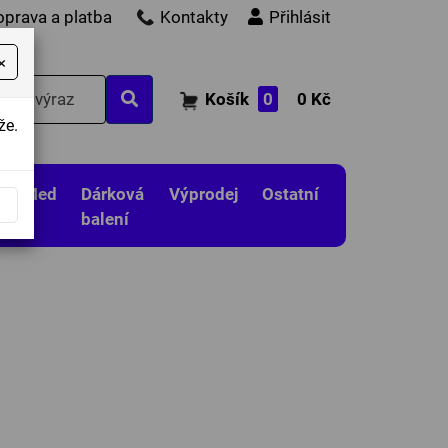
oprava a platba
Kontakty
Přihlásit
×
Košík
0
0 Kč
že.
Med
Dárková
Výprodej
Ostatní
balení