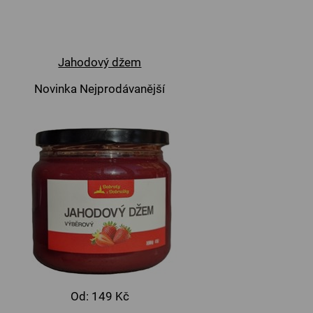
Jahodový džem
Novinka
Nejprodávanější
Od:
149 Kč