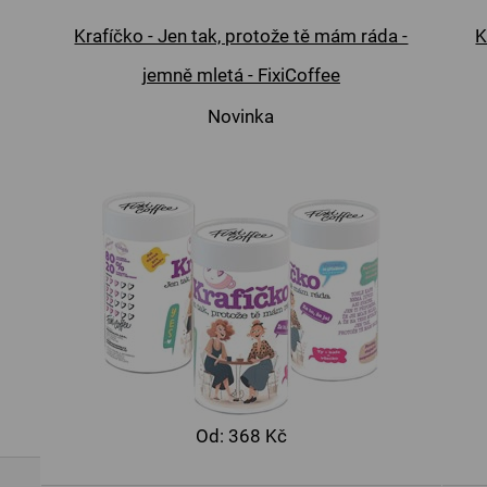
Krafíčko - Jen tak, protože tě mám ráda -
K
jemně mletá - FixiCoffee
Novinka
Od:
368 Kč