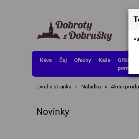
T
Va
Káva
Čaj
Ořechy
Kaše
Oříškov
pomaza
Úvodní stránka
»
Nabídka
»
Akční produ
Novinky