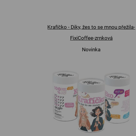
Krafíčko - Diky, žes to se mnou přežila-
FixiCoffee-zrnková
Novinka