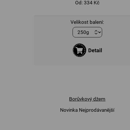
Od:
334 Kč
Velikost balení:
Detail
Borůvkový džem
Novinka
Nejprodávanější