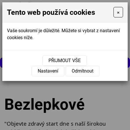
Tento web používá cookies
×
Vaše soukromí je důležité. Můžete si vybrat z nastavení
cookies níže.
Košík
0
0 Kč
PŘIJMOUT VŠE
MENU
Nastavení
Odmítnout
Úvodní stránka
»
Nabídka
»
Kaše
»
Bezlepkové
Bezlepkové
"Objevte zdravý start dne s naší širokou 