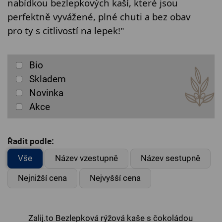
nabídkou bezlepkových kaší, které jsou 
perfektně vyvážené, plné chuti a bez obav 
pro ty s citlivostí na lepek!"
Bio
Skladem
Novinka
Akce
Řadit podle:
Vše
Název vzestupně
Název sestupně
Nejnižší cena
Nejvyšší cena
Zalij.to Bezlepková rýžová kaše s čokoládou