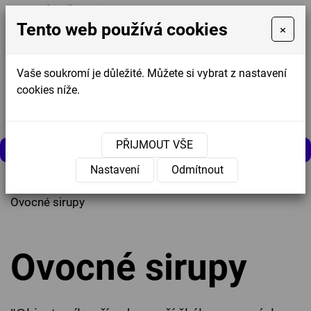
Tento web používá cookies
×
Vaše soukromí je důležité. Můžete si vybrat z nastavení
cookies níže.
Košík
0
0 Kč
PŘIJMOUT VŠE
MENU
Nastavení
Odmítnout
Úvodní stránka
»
Nabídka
»
Nápoje
»
Ovocné sirupy
Ovocné sirupy