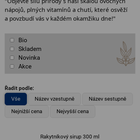
"Objevte sílu přírody s naší škálou ovocných 
nápojů, plných vitamínů a chutí, které osvěží 
a povzbudí vás v každém okamžiku dne!"
Bio
Skladem
Novinka
Akce
Řadit podle:
Vše
Název vzestupně
Název sestupně
Nejnižší cena
Nejvyšší cena
Rakytníkový sirup 300 ml