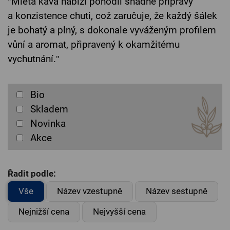
"
Mletá káva nabízí pohodlí snadné přípravy
a konzistence chuti, což zaručuje, že každý šálek
je bohatý a plný, s dokonale vyváženým profilem
vůní a aromat, připravený k okamžitému
vychutnání.
"
Bio
Skladem
Novinka
Akce
Řadit podle:
Vše
Název vzestupně
Název sestupně
Nejnižší cena
Nejvyšší cena