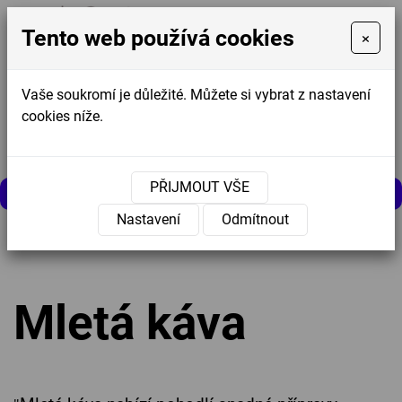
Tento web používá cookies
×
Vaše soukromí je důležité. Můžete si vybrat z nastavení
cookies níže.
Košík
0
0 Kč
PŘIJMOUT VŠE
MENU
Nastavení
Odmítnout
Úvodní stránka
»
Nabídka
»
Káva
»
Mletá káva
Mletá káva