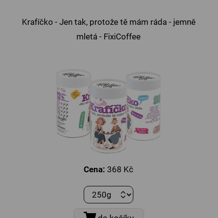
Krafíčko - Jen tak, protože tě mám ráda - jemně
mletá - FixiCoffee
Novinka
Cena:
368 Kč
do košíku