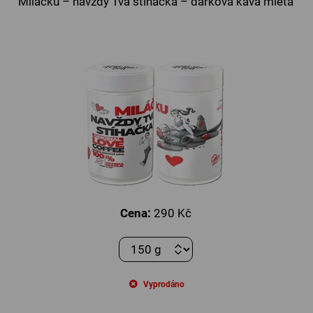
Miláčku – navždy Tvá stíhačka – dárková káva mletá
Cena:
290 Kč
Vyprodáno