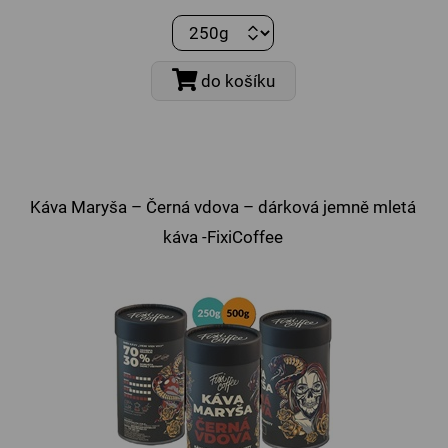
do košíku
Káva Maryša – Černá vdova – dárková jemně mletá
káva -FixiCoffee