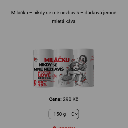
Miláčku – nikdy se mě nezbavíš – dárková jemně
mletá káva
Cena:
290 Kč