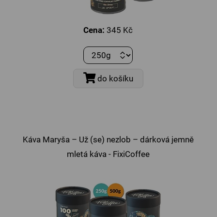
Cena:
345 Kč
do košíku
Káva Maryša – Už (se) nezlob – dárková jemně
mletá káva - FixiCoffee