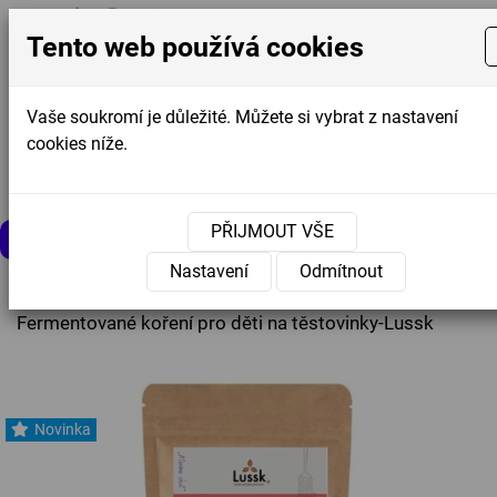
Tento web používá cookies
Vaše soukromí je důležité. Můžete si vybrat z nastavení
cookies níže.
Košík
0
0 Kč
PŘIJMOUT VŠE
MENU
Nastavení
Odmítnout
Úvodní stránka
»
Nabídka
»
Koření
»
Fermentované koření pro děti na těstovinky-Lussk
Novinka