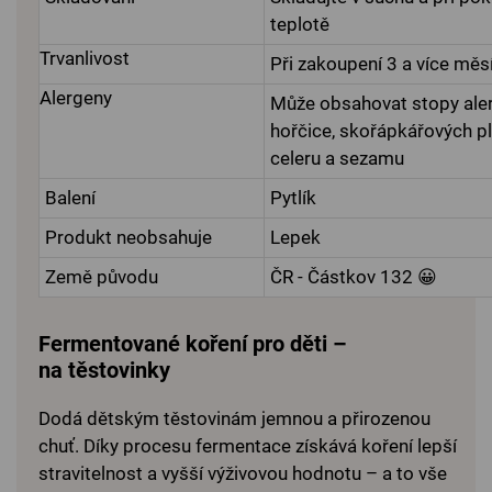
teplotě
Trvanlivost
Při zakoupení 3 a více měs
Alergeny
Může obsahovat stopy ale
hořčice, skořápkářových p
celeru a sezamu
Balení
Pytlík
Produkt neobsahuje
Lepek
Země původu
ČR - Částkov 132 😀
Fermentované koření pro děti –
na těstovinky
Dodá dětským těstovinám jemnou a přirozenou
chuť. Díky procesu fermentace získává koření lepší
stravitelnost a vyšší výživovou hodnotu – a to vše