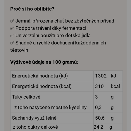
Proč si ho oblíbíte?
✅ Jemná, přirozená chuť bez zbytečných přísad
✅ Podpora trávení díky fermentaci
✅ Univerzální použití pro dětská jídla
✅ Snadné a rychlé dochucení každodenních
těstovin
Výživové údaje na 100 gramů:
Energetická hodnota (kJ)
1302
kJ
Energetická hodnota (kcal)
310
kcal
Tuky celkové
3
g
z toho nasycené mastné kyseliny
0,3
g
Sacharidy využitelné
50,6
g
z toho cukry celkové
24,2
g