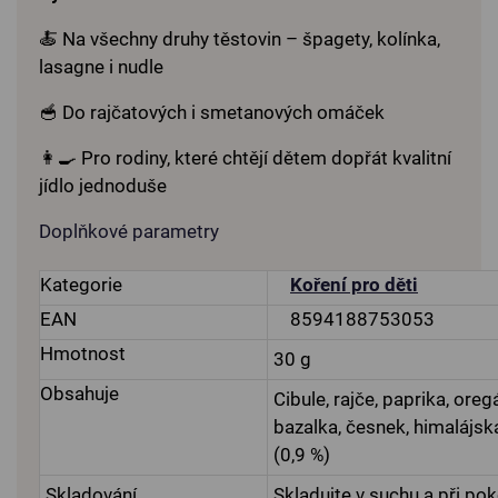
🍝 Na všechny druhy těstovin – špagety, kolínka,
lasagne i nudle
🥣 Do rajčatových i smetanových omáček
👩‍🍳 Pro rodiny, které chtějí dětem dopřát kvalitní
jídlo jednoduše
Doplňkové parametry
Kategorie
Koření pro děti
EAN
8594188753053
Hmotnost
30 g
Obsahuje
Cibule, rajče, paprika, oreg
bazalka, česnek, himalájsk
(0,9 %)
Skladování
Skladujte v suchu a při po