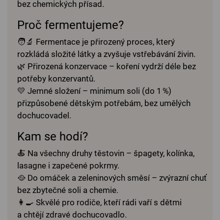
bez chemických přísad.
Proč fermentujeme?
🧑‍🔬 Fermentace je přirozený proces, který
rozkládá složité látky a zvyšuje vstřebávání živin.
🌿 Přirozená konzervace – koření vydrží déle bez
potřeby konzervantů.
💛 Jemné složení – minimum soli (do 1 %)
přizpůsobené dětským potřebám, bez umělých
dochucovadel.
Kam se hodí?
🍝 Na všechny druhy těstovin – špagety, kolínka,
lasagne i zapečené pokrmy.
🥘 Do omáček a zeleninových směsí – zvýrazní chuť
bez zbytečné soli a chemie.
👩‍🍳 Skvělé pro rodiče, kteří rádi vaří s dětmi
a chtějí zdravé dochucovadlo.