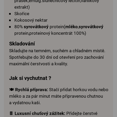
prášek,emulg.slunečnicový lecitin,vanilkový
extrakt)
Skořice
Kokosový nektar
80%
syrovátkový
protein(
mléko
,
syrovátkový
protein,proteinový koncentrát 100%)
Skladování
Skladujte na temném, suchém a chladném místě.
Spotřebujte do 30 dní od otevření pro zachování
maximální čerstvosti a kvality.
Jak si vychutnat ?
🍽️
Rychlá příprava:
Stačí přidat horkou vodu nebo
mléko a za pár minut máte připravenou chutnou
a vydatnou kaši.
🍫
Luxusní chuťový zážitek:
Přidejte čerstvé