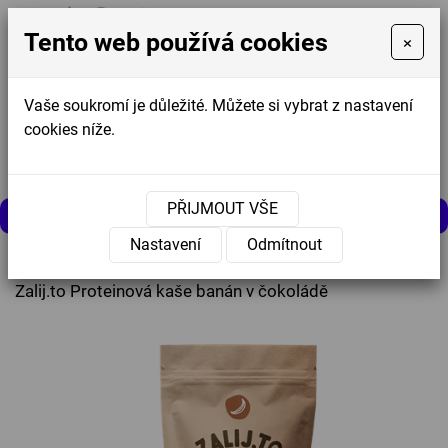
Tento web používá cookies
×
Vaše soukromí je důležité. Můžete si vybrat z nastavení
cookies níže.
Košík
0
0 Kč
PŘIJMOUT VŠE
MENU
Nastavení
Odmítnout
Úvodní stránka
»
Nabídka
»
Zalij.to Proteinová kaše banán v čokoládě