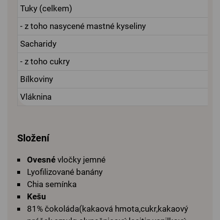
Tuky (celkem)
- z toho nasycené mastné kyseliny
Sacharidy
- z toho cukry
Bílkoviny
Vláknina
Složení
Ovesné
vločky jemné
Lyofilizované banány
Chia semínka
Kešu
81% čokoláda(kakaová hmota,cukr,kakaový