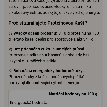
Tato snídaňová kaše je vyrobena z čistě přírodních
surovin, jako jsou ovesné vločky, chia semínka,
a kokosový nektar, poskytující skvělý zdroj energie.
Proč si zamilujete Proteinovou Kaši ?
💪
Vysoký obsah proteinů:
S 18 g proteinů na 100
g, je tato kaše ideální pro sportovce a aktivní lidi.
🍌
Bez přidaného cukru a umělých přísad:
Přirozeně sladká chuť banánů a čokolády bez
jakýchkoli umělých sladidel.
💡
Bohatá na energeticky hodnotné tuky:
Přirozené tuky z kešu a banánových plátků
poskytují dlouhotrvající sytost a energii.
Nutriční hodnoty na 100 g
Energetická hodnota