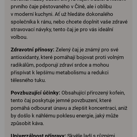
prvního čaje pěstovaného v Číně, ale i oblibu
v moderní kuchyni. Ať už hledáte dokonalého
společníka k ránu, nebo chcete doplnit vaše zdravé
stravovací návyky, tento čaj je pro vás ideální
volbou.
Zdravotní přínosy:
Zelený čaj je známý pro své
antioxidanty, které pomáhají bojovat proti volným
radikálům, podporují zdraví srdce a mohou
přispívat k lepšímu metabolismu a redukci
tělesného tuku.
Povzbuzující účinky:
Obsahující přirozený kofein,
tento čaj poskytuje jemné povzbuzení, které
pomáhá odbourat únavu a zlepšit koncentraci, aniž
by došlo k náhlému poklesu energie, jaký může
způsobit káva.
Univerzálnost přípravy:
Skvěle ladí s různými