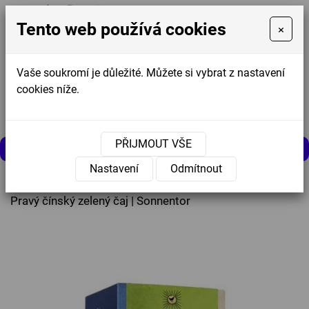
Tento web používá cookies
×
Vaše soukromí je důležité. Můžete si vybrat z nastavení
cookies níže.
Košík
0
0 Kč
PŘIJMOUT VŠE
MENU
Nastavení
Odmítnout
Úvodní stránka
»
Nabídka
»
Pravý čínský zelený čaj | Sonnentor