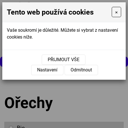
Tento web používá cookies
×
Vaše soukromí je důležité. Můžete si vybrat z nastavení
cookies níže.
Košík
0
0 Kč
PŘIJMOUT VŠE
MENU
Nastavení
Odmítnout
Úvodní stránka
»
Nabídka
»
Výprodej
»
Ořechy
Ořechy
Bio