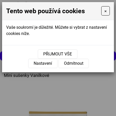
Tento web používá cookies
×
Vaše soukromí je důležité. Můžete si vybrat z nastavení
cookies níže.
Košík
0
0 Kč
PŘIJMOUT VŠE
MENU
Nastavení
Odmítnout
Úvodní stránka
»
Nabídka
»
Ostatní
»
Mlsání
»
Mini sušenky Vanilkové