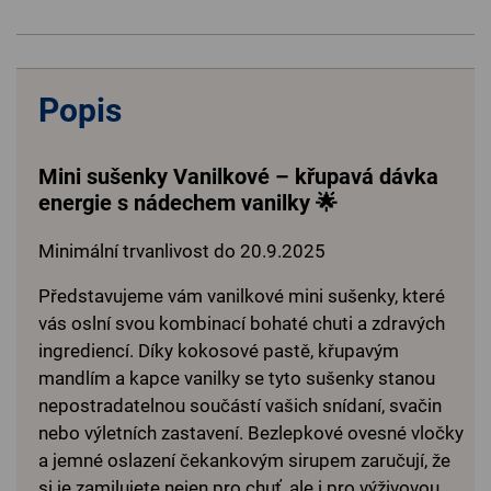
Popis
Mini sušenky Vanilkové – křupavá dávka
energie s nádechem vanilky 🌟
Minimální trvanlivost do 20.9.2025
Představujeme vám vanilkové mini sušenky, které
vás oslní svou kombinací bohaté chuti a zdravých
ingrediencí. Díky kokosové pastě, křupavým
mandlím a kapce vanilky se tyto sušenky stanou
nepostradatelnou součástí vašich snídaní, svačin
nebo výletních zastavení. Bezlepkové ovesné vločky
a jemné oslazení čekankovým sirupem zaručují, že
si je zamilujete nejen pro chuť, ale i pro výživovou