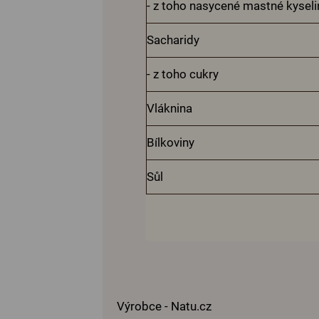
- z toho nasycené mastné kyseli
Sacharidy
- z toho cukry
Vláknina
Bílkoviny
Sůl
Výrobce - Natu.cz