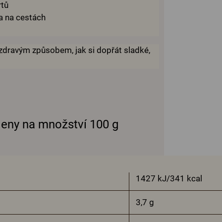
rtů
ka na cestách
 zdravým způsobem, jak si dopřát sladké,
deny na množství 100 g
1427 kJ/341 kcal
3,7 g