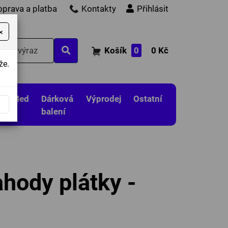
oprava a platba
Kontakty
Přihlásit
×
Košík
0
0 Kč
že.
Med
Dárková
Výprodej
Ostatní
balení
ahody plátky -