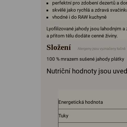
perfektní pro zdobení dezertů a do
skvělé jako rychlá a zdravá svačin
vhodné i do RAW kuchyně
Lyofilizované jahody jsou lahodným a
a přitom tělu dodáte cenné živiny.
Složení
Alergeny jsou vyznačeny tučně
100 % mrazem sušené jahody plátky
Nutriční hodnoty jsou uve
Energetická hodnota
Tuky