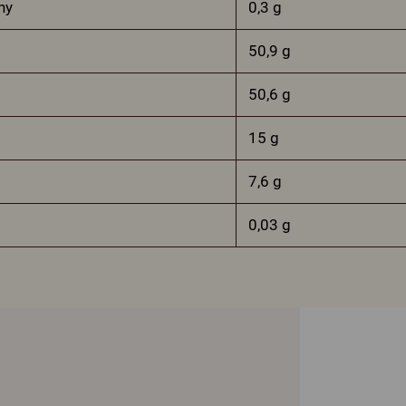
ny
0,3 g
50,9 g
50,6 g
15 g
7,6 g
0,03 g