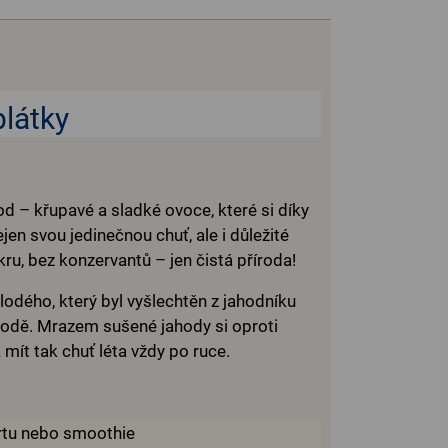
plátky
hod – křupavé a sladké ovoce, které si díky
n svou jedinečnou chuť, ale i důležité
kru, bez konzervantů – jen čistá příroda!
odého, který byl vyšlechtěn z jahodníku
írodě. Mrazem sušené jahody si oproti
mít tak chuť léta vždy po ruce.
urtu nebo smoothie