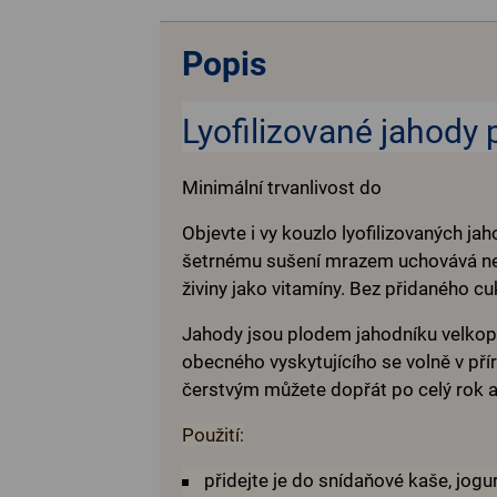
Popis
Lyofilizované jahody 
Minimální trvanlivost do
Objevte i vy kouzlo lyofilizovaných ja
šetrnému sušení mrazem uchovává neje
živiny jako vitamíny. Bez přidaného cu
Jahody jsou plodem jahodníku velkopl
obecného vyskytujícího se volně v př
čerstvým můžete dopřát po celý rok a 
Použití:
přidejte je do snídaňové kaše, jog