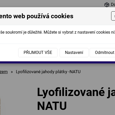
D
ento web používá cookies
še soukromí je důležité. Můžete si vybrat z nastavení cookies ní
é
Marmelády
Koření
Nápoje
Dipy
Sušené
PŘIJMOUT VŠE
Nastavení
Odmítnout
nky
a džemy
mrazem
azem
»
Lyofilizované jahody plátky -NATU
Lyofilizované j
NATU