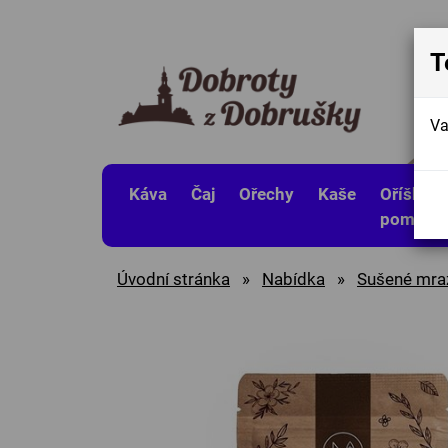
T
Va
Káva
Čaj
Ořechy
Kaše
Oříškov
pomaza
Úvodní stránka
»
Nabídka
»
Sušené mr