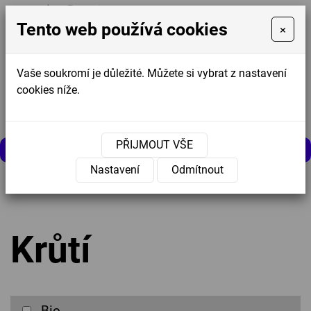
Tento web používá cookies
×
Vaše soukromí je důležité. Můžete si vybrat z nastavení
cookies níže.
Košík
0
0 Kč
PŘIJMOUT VŠE
MENU
Nastavení
Odmítnout
Úvodní stránka
»
Nabídka
»
Sušené maso
»
Krůtí
Krůtí
Bio