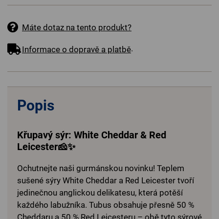
Máte dotaz na tento produkt?
.
Informace o dopravě a platbě
Popis
Křupavý sýr: White Cheddar & Red
Leicester🧀✨
Ochutnejte naši gurmánskou novinku! Teplem
sušené sýry White Cheddar a Red Leicester tvoří
jedinečnou anglickou delikatesu, která potěší
každého labužníka. Tubus obsahuje přesně 50 %
Cheddaru a 50 % Red Leicesteru – obě tyto sýrové