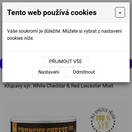
Tento web používá cookies
×
Vaše soukromí je důležité. Můžete si vybrat z nastavení
cookies níže.
Košík
0
0 Kč
PŘIJMOUT VŠE
MENU
Nastavení
Odmítnout
Úvodní stránka
»
Nabídka
»
Sušené mrazem
»
Křupavý sýr: White Cheddar & Red Leicester Mixit