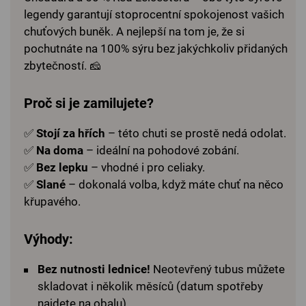
legendy garantují stoprocentní spokojenost vašich
chuťových buněk. A nejlepší na tom je, že si
pochutnáte na 100% sýru bez jakýchkoliv přidaných
zbytečností. 🧀
Proč si je zamilujete?
✅
Stojí za hřích
– této chuti se prostě nedá odolat.
✅
Na doma
– ideální na pohodové zobání.
✅
Bez lepku
– vhodné i pro celiaky.
✅
Slané
– dokonalá volba, když máte chuť na něco
křupavého.
Výhody:
Bez nutnosti lednice!
Neotevřený tubus můžete
skladovat i několik měsíců (datum spotřeby
najdete na obalu).