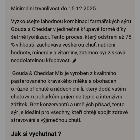
Minimální trvanlivost do 15.12.2025
Vyzkoušejte lahodnou kombinaci farmářských sýrů
Gouda a Cheddar v jedinečné křupavé formě díky
šetrné lyofilizaci. Tento proces, který odstraní až 75
% vlhkosti, zachovává veškerou chuť, nutriční
hodnoty, minerály a vitamíny, zatímco sýr získává
neodolatelnou křupavost. 🌶️
Gouda & Cheddar Mix je vyroben z kvalitního
pasterovaného kravského mléka a obohacen
o různé příchutě a nádech chilli, který dodá vašim
chuťovým pohárkům příjemné teplo a intenzivní
zážitek. Bez konzervantů a umělých přísad, tento
sýr je ideální pro všechny, kteří chtějí spojit zdravé
stravování s výjimečnou chutí.
Jak si vychutnat ?