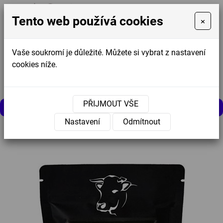
Tento web používá cookies
×
Vaše soukromí je důležité. Můžete si vybrat z nastavení
cookies níže.
Košík
0
0 Kč
PŘIJMOUT VŠE
MENU
Nastavení
Odmítnout
Úvodní stránka
»
Nabídka
»
Křupavý sýr Sýrový MIX