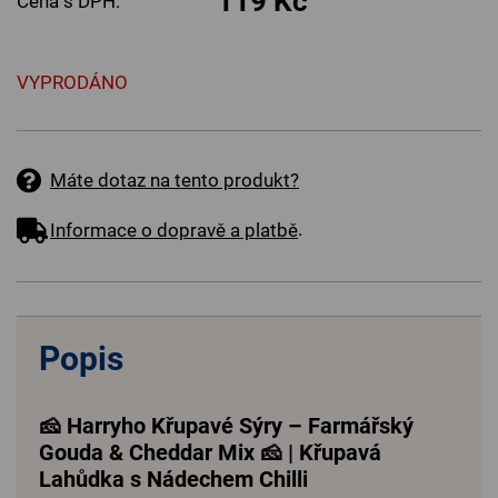
119 Kč
Cena s DPH:
VYPRODÁNO
Máte dotaz na tento produkt?
.
Informace o dopravě a platbě
Popis
🧀 Harryho Křupavé Sýry – Farmářský
Gouda & Cheddar Mix 🧀 | Křupavá
Lahůdka s Nádechem Chilli