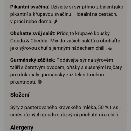
Pikantní svačina:
Užívejte si sýr přímo z balení jako
pikantní a křupavou svačinu – ideální na cestách,
v práci nebo doma. 🌶️
Obohaťte svůj salát:
Přidejte křupavé kousky
Gouda & Cheddar Mix do vašich salátů a obohaťte
je o sýrovou chuť s jemným nádechem chilli. 🥗
Gurmánský zážitek:
Podávejte sýr na sýrovém
talíři s čerstvým ovocem, oříšky a sušenými rajčaty
pro dokonalý gurmánský zážitek s trochou
pikantnosti. 🍇
Složení
Sýry z pasterovaného kravského mléka, 50 % t.v.s.,
směs různých gouds s různými příchutěmi a chilli.
Alergeny