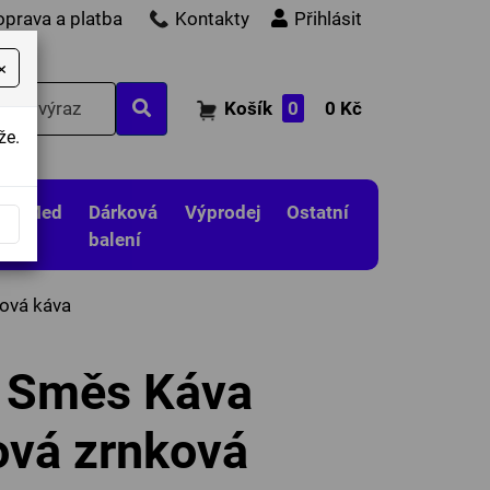
oprava a platba
Kontakty
Přihlásit
×
Košík
0
0 Kč
že.
Med
Dárková
Výprodej
Ostatní
balení
ová káva
 Směs Káva
ová zrnková