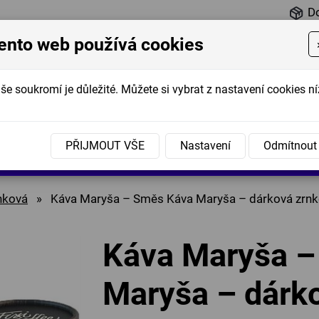
D
ento web používá cookies
še soukromí je důležité. Můžete si vybrat z nastavení cookies ní
é
Marmelády
Koření
Nápoje
Dipy
Sušené
PŘIJMOUT VŠE
Nastavení
Odmítnout
nky
a džemy
mrazem
nková
»
Káva Maryša – Směs Káva Maryša – dárková zrnk
Káva Maryša –
Maryša – dárk