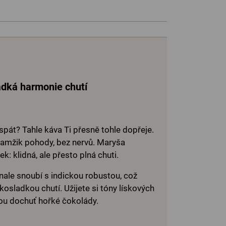
adká harmonie chutí
 spát? Tahle káva Ti přesně tohle dopřeje.
okamžik pohody, bez nervů. Maryša
ek: klidná, ale přesto plná chuti.
nale snoubí s indickou robustou, což
osladkou chutí. Užijete si tóny lískových
nou dochuť hořké čokolády.