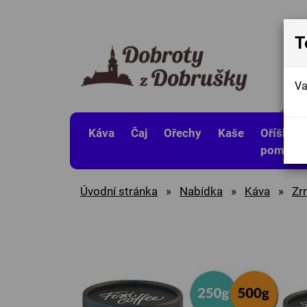
T
Va
Káva
Čaj
Ořechy
Kaše
Oříškov
pomaza
Úvodní stránka
»
Nabídka
»
Káva
»
Zr