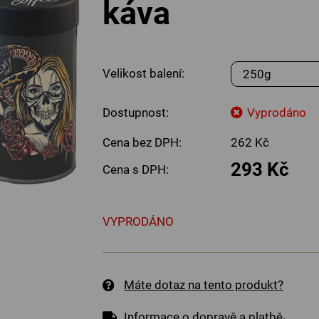
káva
Velikost balení:
Dostupnost:
Vyprodáno
Cena bez DPH:
262 Kč
293 Kč
Cena s DPH:
VYPRODÁNO
Máte dotaz na tento produkt?
.
Informace o dopravě a platbě