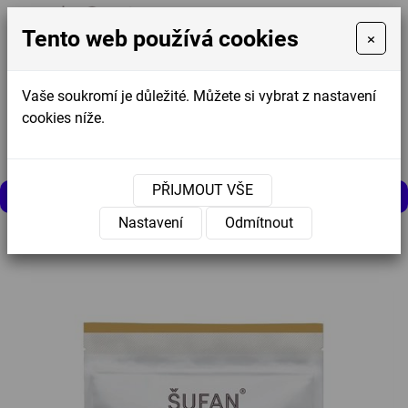
Tento web používá cookies
×
Vaše soukromí je důležité. Můžete si vybrat z nastavení
cookies níže.
Košík
0
0 Kč
PŘIJMOUT VŠE
MENU
Nastavení
Odmítnout
Úvodní stránka
»
Nabídka
»
Granola ořechová