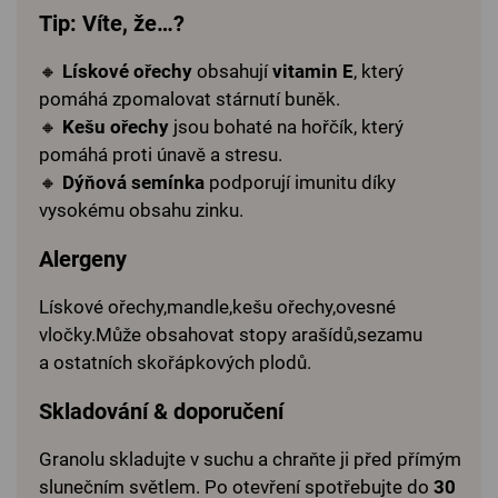
Tip: Víte, že…?
🔸
Lískové ořechy
obsahují
vitamin E
, který
pomáhá zpomalovat stárnutí buněk.
🔸
Kešu ořechy
jsou bohaté na hořčík, který
pomáhá proti únavě a stresu.
🔸
Dýňová semínka
podporují imunitu díky
vysokému obsahu zinku.
Alergeny
Lískové ořechy,mandle,kešu ořechy,ovesné
vločky.Může obsahovat stopy arašídů,sezamu
a ostatních skořápkových plodů.
Skladování & doporučení
Granolu skladujte v suchu a chraňte ji před přímým
slunečním světlem. Po otevření spotřebujte do
30