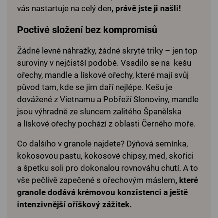
vás nastartuje na celý den
, právě jste ji našli!
Poctivé složení bez kompromisů
Žádné levné náhražky, žádné skryté triky – jen top
suroviny v nejčistší podobě. Vsadilo se na kešu
ořechy, mandle a lískové ořechy, které mají svůj
původ tam, kde se jim daří nejlépe. Kešu je
dovážené z Vietnamu a Pobřeží Slonoviny, mandle
jsou výhradně ze sluncem zalitého Španělska
a lískové ořechy pochází z oblasti Černého moře.
Co dalšího v granole najdete? Dýňová semínka,
kokosovou pastu, kokosové chipsy, med, skořici
a špetku soli pro dokonalou rovnováhu chutí. A to
vše pečlivě zapečené s ořechovým máslem
, které
granole dodává krémovou konzistenci a ještě
intenzivnější oříškový zážitek.