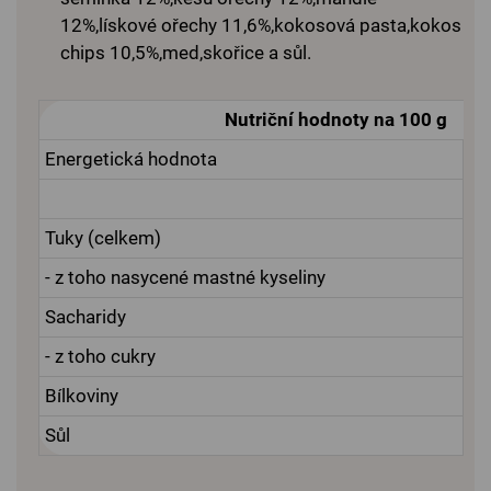
12%,lískové ořechy 11,6%,kokosová pasta,kokos
chips 10,5%,med,skořice a sůl.
Nutriční hodnoty na 100 g
Energetická hodnota
Tuky (celkem)
- z toho nasycené mastné kyseliny
Sacharidy
- z toho cukry
Bílkoviny
Sůl