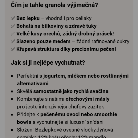
Čím je tahle granola výjimečná?
✅
Bez lepku
– vhodná i pro celiaky
✅
Bohatá na bílkoviny a zdravé tuky
✅
Velké kusy ořechů, žádný drobný prášek!
✅
Slazeno pouze medem
– žádné rafinované cukry
✅
Křupavá struktura díky preciznímu pečení
Jak si ji nejlépe vychutnat?
Perfektní
s jogurtem, mlékem nebo rostlinnými
alternativami
Skvělá
samostatně jako rychlá svačina
Kombinujte s našimi
ořechovými másly
pro ještě intenzivnější chuťový zážitek
Přidejte k
pečenému ovoci nebo smoothie
bowls
a vychutnejte si luxusní snídani
Složení-Bezlepkové ovesné vločky,dýňová
semínka 12%,kešu ořechy 12%,mandle